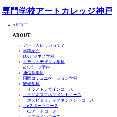
専門学校アートカレッジ神戸
ABOUT
ABOUT
アートカレッジって？
学科紹介
DXビジネス学科
イラストデザイン学科
eスポーツ学科
通信制学科
国際コミュニケーション学科
観光学科
・イラストデザインコース
・ビジネスマネジメントコース
・ホスピタリティマネジメントコース
・eスポーツコース
・CJアートコース
・エアラインコース