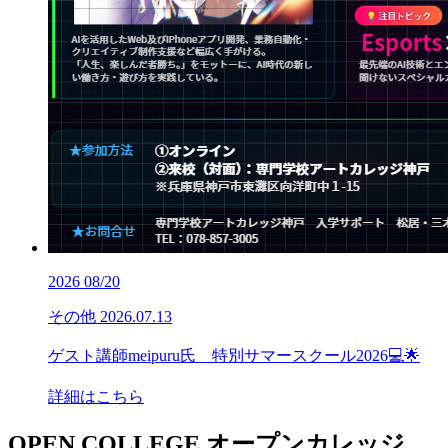
2026
08/20
その他
2026.07.13
ゲスト講師meipuru氏 特別サマースクール2026💻🌟
詳細はこちら
OPEN COLLEGE
オープンカレッジ