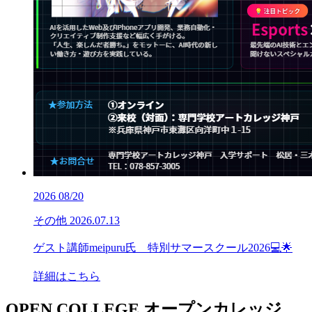
2026
08/20
その他
2026.07.13
ゲスト講師meipuru氏 特別サマースクール2026💻🌟
詳細はこちら
OPEN COLLEGE
オープンカレッジ