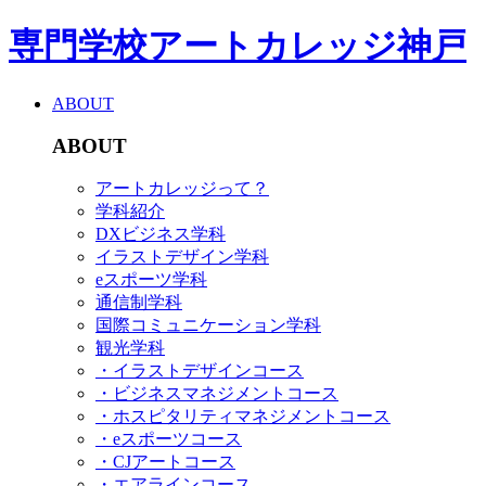
専門学校アートカレッジ神戸
ABOUT
ABOUT
アートカレッジって？
学科紹介
DXビジネス学科
イラストデザイン学科
eスポーツ学科
通信制学科
国際コミュニケーション学科
観光学科
・イラストデザインコース
・ビジネスマネジメントコース
・ホスピタリティマネジメントコース
・eスポーツコース
・CJアートコース
・エアラインコース