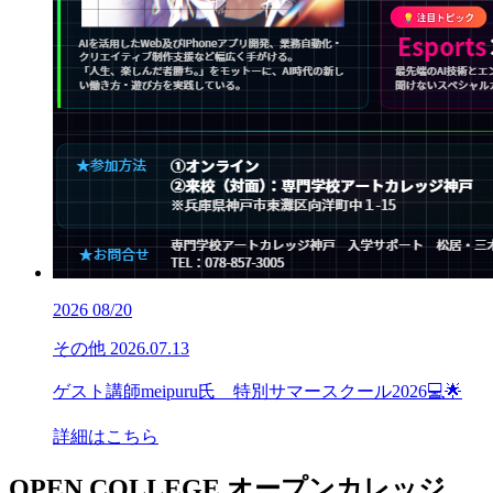
2026
08/20
その他
2026.07.13
ゲスト講師meipuru氏 特別サマースクール2026💻🌟
詳細はこちら
OPEN COLLEGE
オープンカレッジ