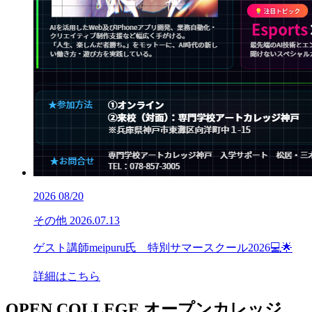
2026
08/20
その他
2026.07.13
ゲスト講師meipuru氏 特別サマースクール2026💻🌟
詳細はこちら
OPEN COLLEGE
オープンカレッジ