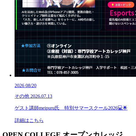
2026
08/20
その他
2026.07.13
ゲスト講師meipuru氏 特別サマースクール2026💻🌟
詳細はこちら
OPEN COLLEGE
オープンカレッジ