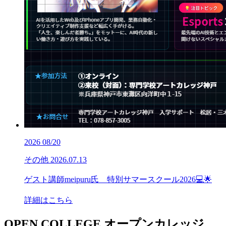
2026
08/20
その他
2026.07.13
ゲスト講師meipuru氏 特別サマースクール2026💻🌟
詳細はこちら
OPEN COLLEGE
オープンカレッジ