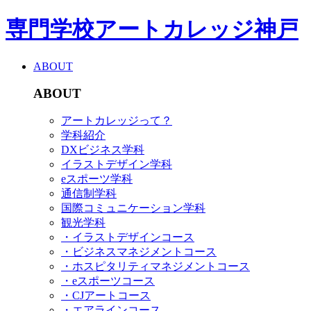
専門学校アートカレッジ神戸
ABOUT
ABOUT
アートカレッジって？
学科紹介
DXビジネス学科
イラストデザイン学科
eスポーツ学科
通信制学科
国際コミュニケーション学科
観光学科
・イラストデザインコース
・ビジネスマネジメントコース
・ホスピタリティマネジメントコース
・eスポーツコース
・CJアートコース
・エアラインコース