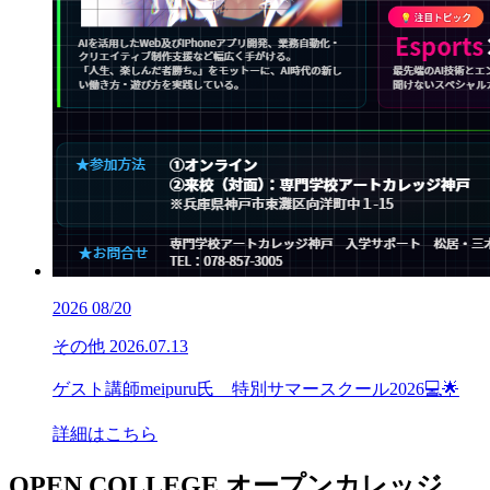
2026
08/20
その他
2026.07.13
ゲスト講師meipuru氏 特別サマースクール2026💻🌟
詳細はこちら
OPEN COLLEGE
オープンカレッジ