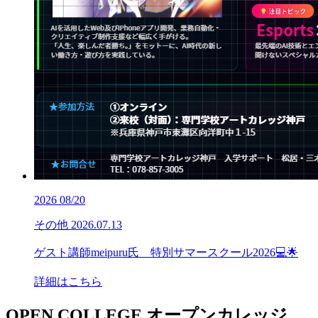
2026
08/20
その他
2026.07.13
ゲスト講師meipuru氏 特別サマースクール2026💻🌟
詳細はこちら
OPEN COLLEGE
オープンカレッジ