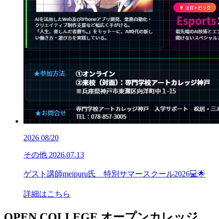
2026
08/20
その他
2026.07.13
ゲスト講師meipuru氏 特別サマースクール2026💻🌟
詳細はこちら
OPEN COLLEGE
オープンカレッジ