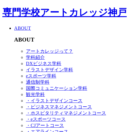
専門学校アートカレッジ神戸
ABOUT
ABOUT
アートカレッジって？
学科紹介
DXビジネス学科
イラストデザイン学科
eスポーツ学科
通信制学科
国際コミュニケーション学科
観光学科
・イラストデザインコース
・ビジネスマネジメントコース
・ホスピタリティマネジメントコース
・eスポーツコース
・CJアートコース
・エアラインコース