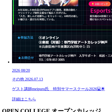
2026
08/20
その他
2026.07.13
ゲスト講師meipuru氏 特別サマースクール2026💻🌟
詳細はこちら
OPEN COLLEGE
オープンカレッジ