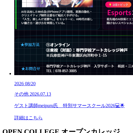
2026
08/20
その他
2026.07.13
ゲスト講師meipuru氏 特別サマースクール2026💻🌟
詳細はこちら
OPEN COLLEGE
オープンカレッジ