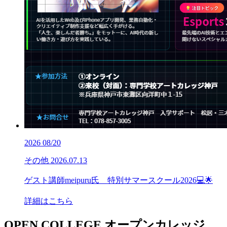
2026
08/20
その他
2026.07.13
ゲスト講師meipuru氏 特別サマースクール2026💻🌟
詳細はこちら
OPEN COLLEGE
オープンカレッジ