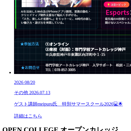
2026
08/20
その他
2026.07.13
ゲスト講師meipuru氏 特別サマースクール2026💻🌟
詳細はこちら
OPEN COLLEGE
オープンカレッジ