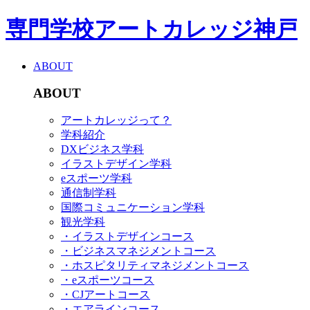
専門学校アートカレッジ神戸
ABOUT
ABOUT
アートカレッジって？
学科紹介
DXビジネス学科
イラストデザイン学科
eスポーツ学科
通信制学科
国際コミュニケーション学科
観光学科
・イラストデザインコース
・ビジネスマネジメントコース
・ホスピタリティマネジメントコース
・eスポーツコース
・CJアートコース
・エアラインコース