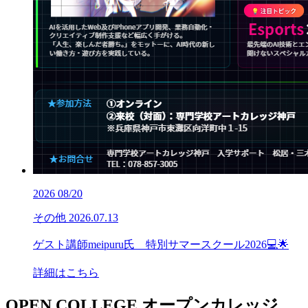
2026
08/20
その他
2026.07.13
ゲスト講師meipuru氏 特別サマースクール2026💻🌟
詳細はこちら
OPEN COLLEGE
オープンカレッジ