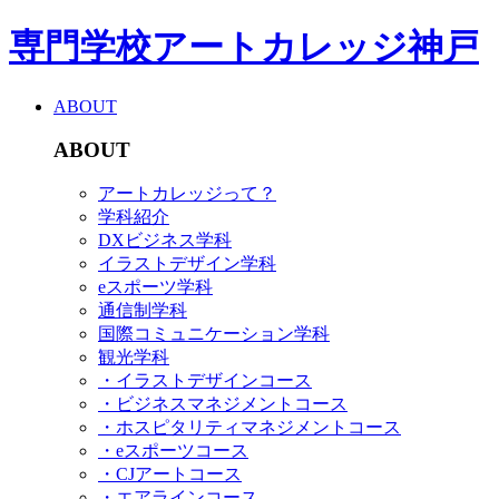
専門学校アートカレッジ神戸
ABOUT
ABOUT
アートカレッジって？
学科紹介
DXビジネス学科
イラストデザイン学科
eスポーツ学科
通信制学科
国際コミュニケーション学科
観光学科
・イラストデザインコース
・ビジネスマネジメントコース
・ホスピタリティマネジメントコース
・eスポーツコース
・CJアートコース
・エアラインコース