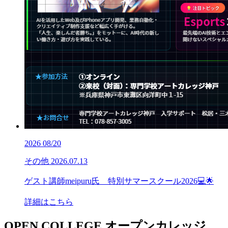
2026
08/20
その他
2026.07.13
ゲスト講師meipuru氏 特別サマースクール2026💻🌟
詳細はこちら
OPEN COLLEGE
オープンカレッジ