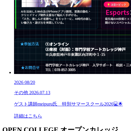
2026
08/20
その他
2026.07.13
ゲスト講師meipuru氏 特別サマースクール2026💻🌟
詳細はこちら
OPEN COLLEGE
オープンカレッジ