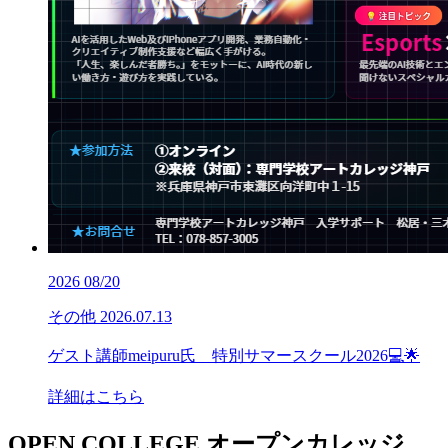
2026
08/20
その他
2026.07.13
ゲスト講師meipuru氏 特別サマースクール2026💻🌟
詳細はこちら
OPEN COLLEGE
オープンカレッジ