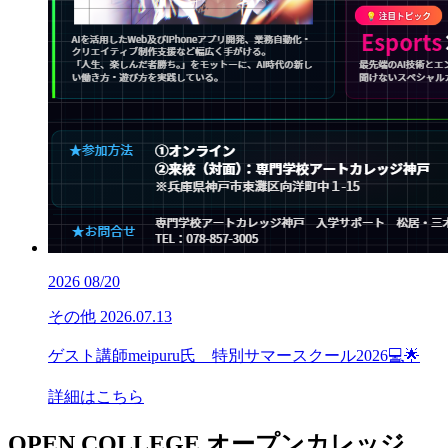
2026
08/20
その他
2026.07.13
ゲスト講師meipuru氏 特別サマースクール2026💻🌟
詳細はこちら
OPEN COLLEGE
オープンカレッジ