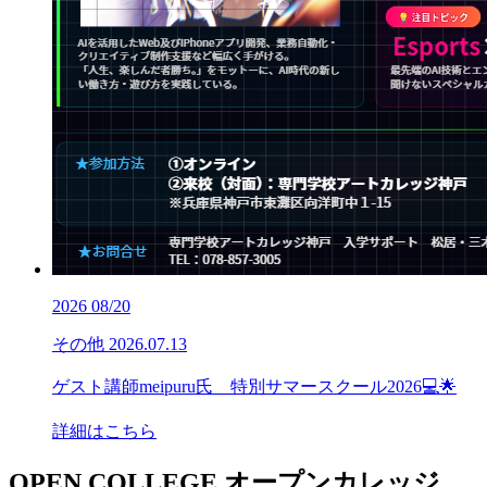
2026
08/20
その他
2026.07.13
ゲスト講師meipuru氏 特別サマースクール2026💻🌟
詳細はこちら
OPEN COLLEGE
オープンカレッジ