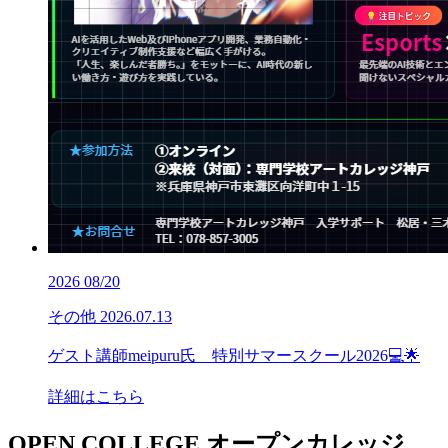
2026
08/20
その他
2026.07.13
ゲスト講師meipuru氏 特別サマースクール2026💻🌟
詳細はこちら
OPEN COLLEGE
オープンカレッジ