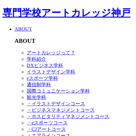
専門学校アートカレッジ神戸
ABOUT
ABOUT
アートカレッジって？
学科紹介
DXビジネス学科
イラストデザイン学科
eスポーツ学科
通信制学科
国際コミュニケーション学科
観光学科
・イラストデザインコース
・ビジネスマネジメントコース
・ホスピタリティマネジメントコース
・eスポーツコース
・CJアートコース
・エアラインコース