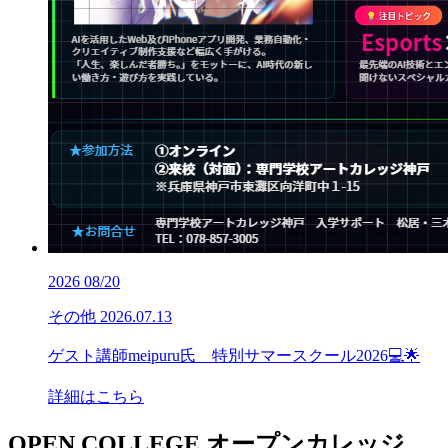
2026
08/20
その他
2026.07.13
ゲスト講師meipuru氏 特別サマースクール2026💻🌟
詳細はこちら
OPEN COLLEGE
オープンカレッジ