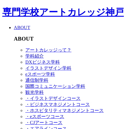
専門学校アートカレッジ神戸
ABOUT
ABOUT
アートカレッジって？
学科紹介
DXビジネス学科
イラストデザイン学科
eスポーツ学科
通信制学科
国際コミュニケーション学科
観光学科
・イラストデザインコース
・ビジネスマネジメントコース
・ホスピタリティマネジメントコース
・eスポーツコース
・CJアートコース
・エアラインコース