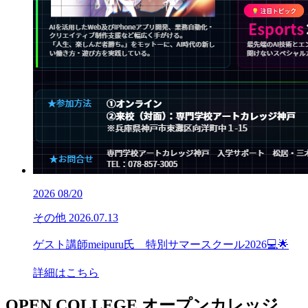
2026
08/20
その他
2026.07.13
ゲスト講師meipuru氏 特別サマースクール2026💻🌟
詳細はこちら
OPEN COLLEGE
オープンカレッジ