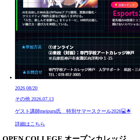
2026
08/20
その他
2026.07.13
ゲスト講師meipuru氏 特別サマースクール2026💻🌟
詳細はこちら
OPEN COLLEGE
オープンカレッジ