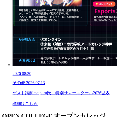
2026
08/20
その他
2026.07.13
ゲスト講師meipuru氏 特別サマースクール2026💻🌟
詳細はこちら
OPEN COLLEGE
オープンカレッジ