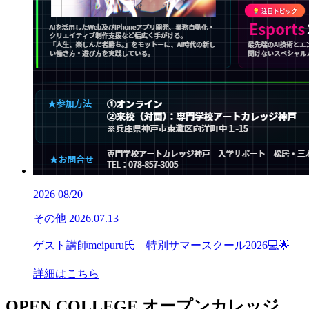
2026
08/20
その他
2026.07.13
ゲスト講師meipuru氏 特別サマースクール2026💻🌟
詳細はこちら
OPEN COLLEGE
オープンカレッジ