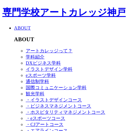
専門学校アートカレッジ神戸
ABOUT
ABOUT
アートカレッジって？
学科紹介
DXビジネス学科
イラストデザイン学科
eスポーツ学科
通信制学科
国際コミュニケーション学科
観光学科
・イラストデザインコース
・ビジネスマネジメントコース
・ホスピタリティマネジメントコース
・eスポーツコース
・CJアートコース
・エアラインコース