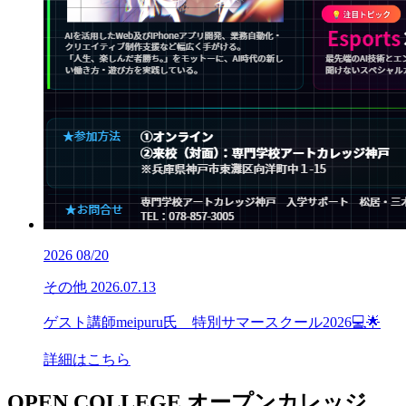
2026
08/20
その他
2026.07.13
ゲスト講師meipuru氏 特別サマースクール2026💻🌟
詳細はこちら
OPEN COLLEGE
オープンカレッジ