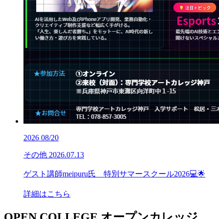
2026
08/20
その他
2026.07.13
ゲスト講師meipuru氏 特別サマースクール2026💻🌟
詳細はこちら
OPEN COLLEGE
オープンカレッジ