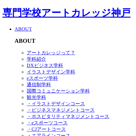
専門学校アートカレッジ神戸
ABOUT
ABOUT
アートカレッジって？
学科紹介
DXビジネス学科
イラストデザイン学科
eスポーツ学科
通信制学科
国際コミュニケーション学科
観光学科
・イラストデザインコース
・ビジネスマネジメントコース
・ホスピタリティマネジメントコース
・eスポーツコース
・CJアートコース
・エアラインコース