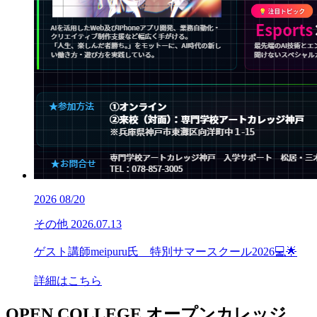
2026
08/20
その他
2026.07.13
ゲスト講師meipuru氏 特別サマースクール2026💻🌟
詳細はこちら
OPEN COLLEGE
オープンカレッジ