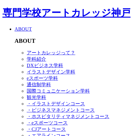
専門学校アートカレッジ神戸
ABOUT
ABOUT
アートカレッジって？
学科紹介
DXビジネス学科
イラストデザイン学科
eスポーツ学科
通信制学科
国際コミュニケーション学科
観光学科
・イラストデザインコース
・ビジネスマネジメントコース
・ホスピタリティマネジメントコース
・eスポーツコース
・CJアートコース
・エアラインコース