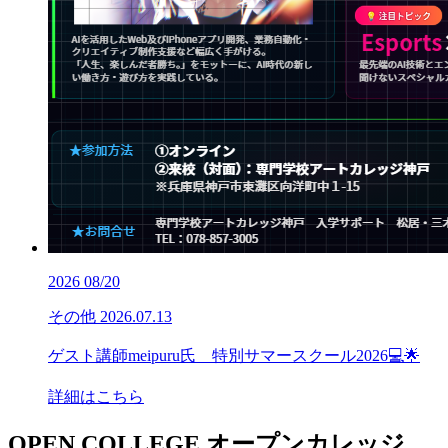
2026
08/20
その他
2026.07.13
ゲスト講師meipuru氏 特別サマースクール2026💻🌟
詳細はこちら
OPEN COLLEGE
オープンカレッジ