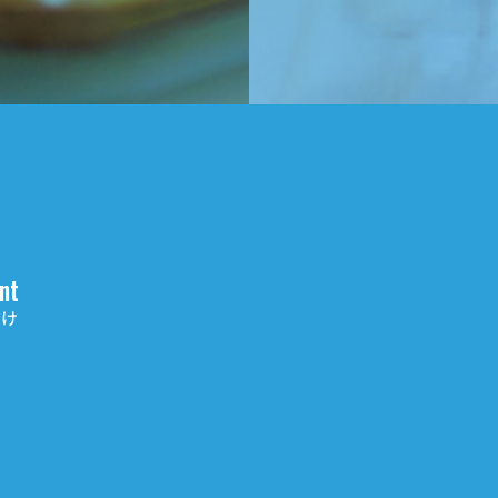
nt
向け