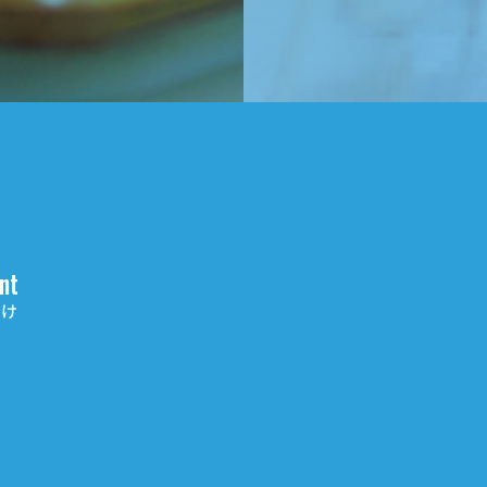
nt
向け