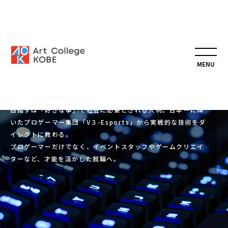
eスポーツ学科
専門学
「好きな事」で社会に必要とされる人材へ
目指すは「好きな事」で社会に必要とされる人材。日本一に輝
いたプロゲーマー集団「V３-Esports」から実戦的な技術をダ
イレクトに教わる。
プロゲーマーだけでなく、イベントスタッフやゲームクリエイ
ターなど、才能を活かした就職へ。