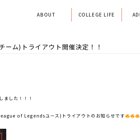
専門学校アートカレッ
ABOUT
COLLEGE LIFE
AD
スチーム)トライアウト開催決定！！
せしました！！！
gue of Legendsユース)トライアウトのお知らせです