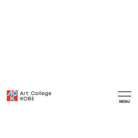
Digi
DXビジネス学科
専門学