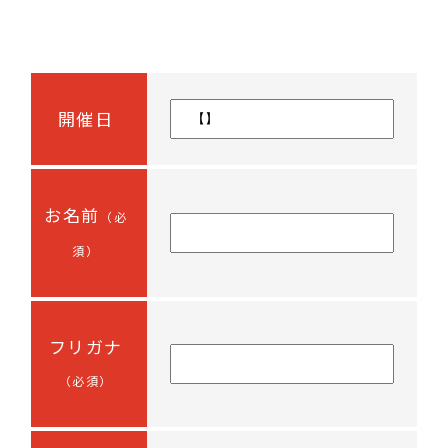
開催日
お名前
（必
須）
フリガナ
（必須）